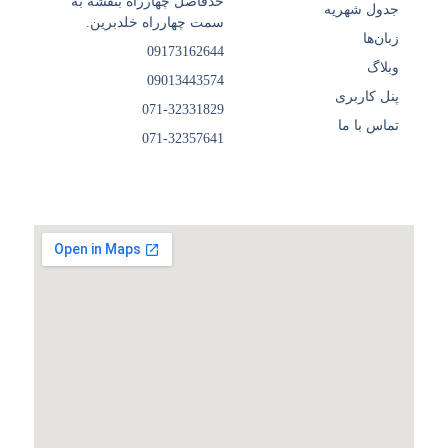
حدفاصل چهارراه بنفشه به
جدول شهریه
سمت چهارراه خلدبرین.
زبان‌ها
09173162644
وبلاگ
09013443574
پنل کاربری
071-32331829
تماس با ما
071-32357641