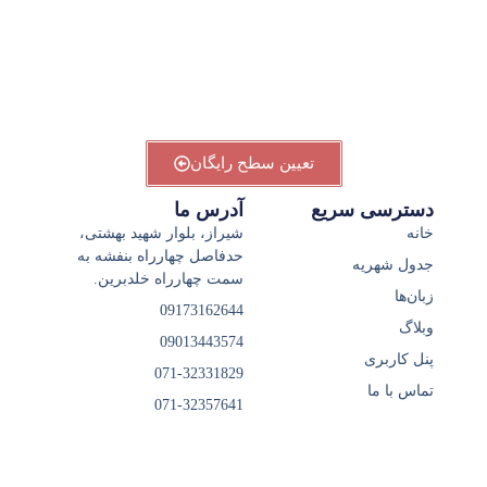
پا
ش
25
تعیین سطح رایگان
دسترسی سریع
آدرس ما
خانه
شیراز، بلوار شهید بهشتی،
حدفاصل چهارراه بنفشه به
جدول شهریه
سمت چهارراه خلدبرین.
زبان‌ها
09173162644
وبلاگ
09013443574
پنل کاربری
071-32331829
تماس با ما
071-32357641