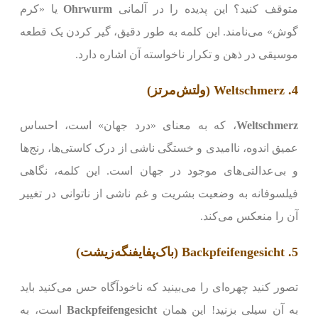
متوقف کنید؟ این پدیده را در آلمانی
Ohrwurm
یا «کرم
گوش» می‌نامند. این کلمه به طور دقیق، گیر کردن یک قطعه
موسیقی در ذهن و تکرار ناخواسته آن اشاره دارد.
4. Weltschmerz (ولتش‌مرتز)
Weltschmerz
، که به معنای «درد جهان» است، احساس
عمیق اندوه، ناامیدی و خستگی ناشی از درک کاستی‌ها، رنج‌ها
و بی‌عدالتی‌های موجود در جهان است. این کلمه، نگاهی
فیلسوفانه به وضعیت بشریت و غم ناشی از ناتوانی در تغییر
آن را منعکس می‌کند.
5. Backpfeifengesicht (باک‌‌پفایفنگه‌زیشت)
تصور کنید چهره‌ای را می‌بینید که ناخودآگاه حس می‌کنید باید
به آن سیلی بزنید! این همان
Backpfeifengesicht
است، به