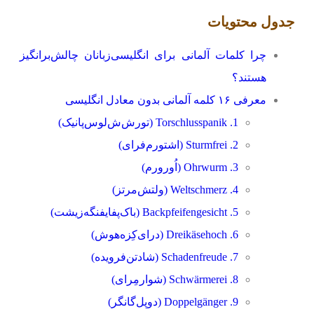
جدول محتویات
چرا کلمات آلمانی برای انگلیسی‌زبانان چالش‌برانگیز
هستند؟
معرفی ۱۶ کلمه آلمانی بدون معادل انگلیسی
1. Torschlusspanik (تور‌ش‌ش‌لوس‌پانیک)
2. Sturmfrei (اشتورم‌فرای)
3. Ohrwurm (اُور‌ورم)
4. Weltschmerz (ولتش‌مرتز)
5. Backpfeifengesicht (باک‌‌پفایفنگه‌زیشت)
6. Dreikäsehoch (درای‌کِزه‌هوش)
7. Schadenfreude (شادتن‌فرویده)
8. Schwärmerei (شوارمِرای)
9. Doppelgänger (دوپل‌گانگر)