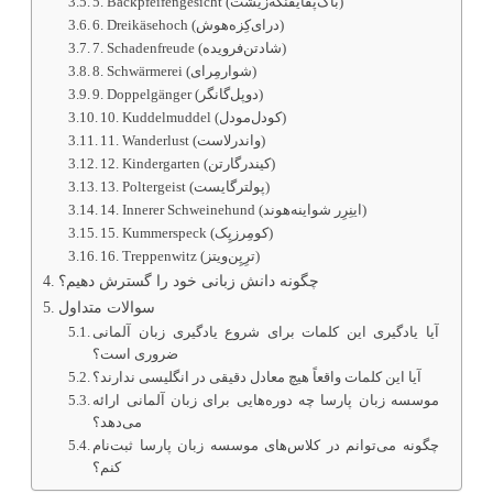
5. Backpfeifengesicht (باک‌‌پفایفنگه‌زیشت)
6. Dreikäsehoch (درای‌کِزه‌هوش)
7. Schadenfreude (شادتن‌فرویده)
8. Schwärmerei (شوارمِرای)
9. Doppelgänger (دوپل‌گانگر)
10. Kuddelmuddel (کودل‌مودل)
11. Wanderlust (واندرلاست)
12. Kindergarten (کیند‌رگارتن)
13. Poltergeist (پولترگایست)
14. Innerer Schweinehund (اینِرِر شواینه‌هوند)
15. Kummerspeck (کومِرز‌‌پِک)
16. Treppenwitz (ترِپِن‌ویتز)
چگونه دانش زبانی خود را گسترش دهیم؟
سوالات متداول
آیا یادگیری این کلمات برای شروع یادگیری زبان آلمانی
ضروری است؟
آیا این کلمات واقعاً هیچ معادل دقیقی در انگلیسی ندارند؟
موسسه زبان پارسا چه دوره‌هایی برای زبان آلمانی ارائه
می‌دهد؟
چگونه می‌توانم در کلاس‌های موسسه زبان پارسا ثبت‌نام
کنم؟