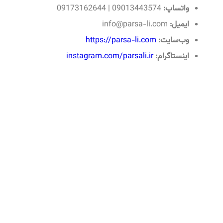
واتساپ:
09013443574 | 09173162644
ایمیل:
info@parsa-li.com
وب‌سایت:
https://parsa-li.com
اینستاگرام:
instagram.com/parsali.ir
یا
زب
کر
را
و
ب
بر
ش
می 27