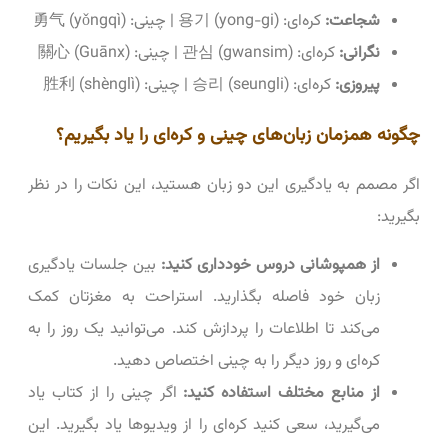
شجاعت:
کره‌ای: 용기 (yong-gi) | چینی: 勇气 (yǒngqì)
نگرانی:
کره‌ای: 관심 (gwansim) | چینی: 關心 (Guānx)
پیروزی:
کره‌ای: 승리 (seungli) | چینی: 胜利 (shènglì)
چگونه همزمان زبان‌های چینی و کره‌ای را یاد بگیریم؟
اگر مصمم به یادگیری این دو زبان هستید، این نکات را در نظر
بگیرید:
از همپوشانی دروس خودداری کنید:
بین جلسات یادگیری
زبان خود فاصله بگذارید. استراحت به مغزتان کمک
می‌کند تا اطلاعات را پردازش کند. می‌توانید یک روز را به
کره‌ای و روز دیگر را به چینی اختصاص دهید.
از منابع مختلف استفاده کنید:
اگر چینی را از کتاب یاد
می‌گیرید، سعی کنید کره‌ای را از ویدیوها یاد بگیرید. این