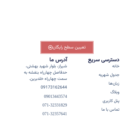
یا
زب
کر
آوری
تعیین سطح رایگان
دسترسی سریع
آدرس ما
خانه
شیراز، بلوار شهید بهشتی،
حدفاصل چهارراه بنفشه به
جدول شهریه
سمت چهارراه خلدبرین.
زبان‌ها
09173162644
وبلاگ
09013443574
پنل کاربری
071-32331829
تماس با ما
071-32357641