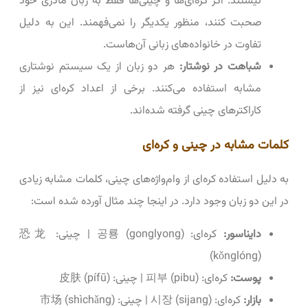
نیستند. اگر کره‌ای‌ها و چینی‌ها فقط به زبان مادری خود
صحبت کنند، منظور یکدیگر را نمی‌فهمند. این به دلیل
تفاوت در خانواده‌های زبانی آن‌هاست.
شباهت در نوشتار:
هر دو زبان از یک سیستم نوشتاری
مشابه استفاده می‌کنند. برخی از اعداد کره‌ای نیز از
کاراکترهای چینی گرفته شده‌اند.
کلمات مشابه در چینی و کره‌ای
به دلیل استفاده کره‌ای از وام‌واژه‌های چینی، کلمات مشابه زیادی
در این دو زبان وجود دارد. در اینجا چند مثال آورده شده است:
دایناسور:
کره‌ای: 공룡 (gonglyong) | چینی: 恐龙
(kǒnglóng)
پوست:
کره‌ای: 피부 (pibu) | چینی: 皮肤 (pífū)
بازار:
کره‌ای: 시장 (sijang) | چینی: 市场 (shìchǎng)