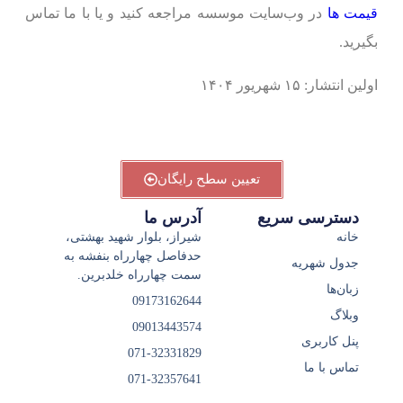
قیمت ها
در وب‌سایت موسسه مراجعه کنید و یا با ما تماس
بگیرید.
اولین انتشار: ۱۵ شهریور ۱۴۰۴
تعیین سطح رایگان
دسترسی سریع
آدرس ما
خانه
شیراز، بلوار شهید بهشتی،
حدفاصل چهارراه بنفشه به
جدول شهریه
سمت چهارراه خلدبرین.
زبان‌ها
09173162644
وبلاگ
09013443574
پنل کاربری
071-32331829
تماس با ما
071-32357641