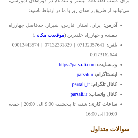
برای کسب اطلاعات بیشتر و ثبت‌نام در دوره‌های آموزشی،
می‌توانید از طریق راه‌های زیر با ما در ارتباط باشید:
آدرس:
ایران، استان فارس، شیراز، حدفاصل چهارراه
بنفشه و چهارراه خلدبرین (
موقعیت مکانی
)
تلفن:
07132357641 | 07132331829 | 09013443574 |
09173162644
وب‌سایت:
https://parsa-li.com
اینستاگرام:
parsali.ir
کانال تلگرام:
parsali_ir
کانال واتساپ:
parsali.ir
ساعات کاری:
شنبه تا پنجشنبه 9:00 الی 20:00 | جمعه
10:00 الی 16:00
سوالات متداول