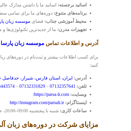
اساتید برجسته:
اساتید ما با داشتن مدارک عالی
برنامه‌های متنوع:
دوره‌های ما برای تمامی سطوح
محیط آموزشی جذاب:
فضای
موسسه زبان پار
تجهیزات مدرن:
ما از جدیدترین تکنولوژی‌ها و م
آدرس و اطلاعات تماس
موسسه زبان پارسا
برای کسب اطلاعات بیشتر و ثبت‌نام در دوره‌های زبان 
کنید:
آدرس:
ایران، استان فارس، شیراز، حدفاصل چه
تلفن:
07132357641
–
07132331829
–
3443574
وبسایت:
https://parsa-li.com/
اینستاگرام:
http://instagram.com/parsali.ir
ساعات کاری:
شنبه تا پنجشنبه 09:00–20:00، جمعه 10:00–16:00
مزایای شرکت در دوره‌های زبان آل