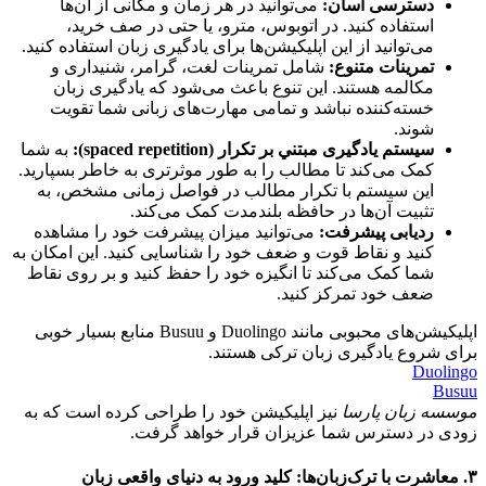
دسترسی آسان:
می‌توانید در هر زمان و مکانی از آن‌ها
استفاده کنید. در اتوبوس، مترو، یا حتی در صف خرید،
می‌توانید از این اپلیکیشن‌ها برای یادگیری زبان استفاده کنید.
تمرینات متنوع:
شامل تمرینات لغت، گرامر، شنیداری و
مکالمه هستند. این تنوع باعث می‌شود که یادگیری زبان
خسته‌کننده نباشد و تمامی مهارت‌های زبانی شما تقویت
شوند.
سیستم یادگیری مبتني بر تكرار (spaced repetition):
به شما
کمک می‌کند تا مطالب را به طور موثرتری به خاطر بسپارید.
این سیستم با تکرار مطالب در فواصل زمانی مشخص، به
تثبیت آن‌ها در حافظه بلندمدت کمک می‌کند.
ردیابی پیشرفت:
می‌توانید میزان پیشرفت خود را مشاهده
کنید و نقاط قوت و ضعف خود را شناسایی کنید. این امکان به
شما کمک می‌کند تا انگیزه خود را حفظ کنید و بر روی نقاط
ضعف خود تمرکز کنید.
اپلیکیشن‌های محبوبی مانند Duolingo و Busuu منابع بسیار خوبی
برای شروع یادگیری زبان ترکی هستند.
Duolingo
Busuu
موسسه زبان پارسا
نیز اپلیکیشن خود را طراحی کرده است که به
زودی در دسترس شما عزیزان قرار خواهد گرفت.
۳. معاشرت با ترک‌زبان‌ها: کلید ورود به دنیای واقعی زبان