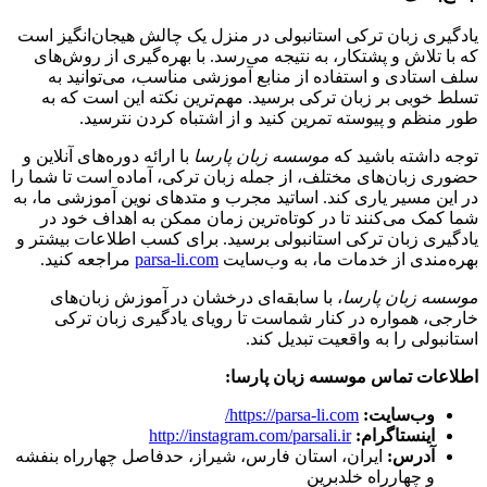
یادگیری زبان ترکی استانبولی در منزل یک چالش هیجان‌انگیز است
که با تلاش و پشتکار، به نتیجه می‌رسد. با بهره‌گیری از روش‌های
سلف استادی و استفاده از منابع آموزشی مناسب، می‌توانید به
تسلط خوبی بر زبان ترکی برسید. مهم‌ترین نکته این است که به
طور منظم و پیوسته تمرین کنید و از اشتباه کردن نترسید.
توجه داشته باشید که
موسسه زبان پارسا
با ارائه دوره‌های آنلاین و
حضوری زبان‌های مختلف، از جمله زبان ترکی، آماده است تا شما را
در این مسیر یاری کند. اساتید مجرب و متدهای نوین آموزشی ما، به
شما کمک می‌کنند تا در کوتاه‌ترین زمان ممکن به اهداف خود در
یادگیری زبان ترکی استانبولی برسید. برای کسب اطلاعات بیشتر و
بهره‌مندی از خدمات ما، به وب‌سایت
parsa-li.com
مراجعه کنید.
موسسه زبان پارسا
، با سابقه‌ای درخشان در آموزش زبان‌های
خارجی، همواره در کنار شماست تا رویای یادگیری زبان ترکی
استانبولی را به واقعیت تبدیل کند.
اطلاعات تماس موسسه زبان پارسا:
وب‌سایت:
https://parsa-li.com/
اینستاگرام:
http://instagram.com/parsali.ir
آدرس:
ایران، استان فارس، شیراز، حدفاصل چهارراه بنفشه
و چهارراه خلدبرین