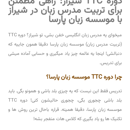
دوره TTC شیراز: راهی مطمئن
برای تربیت مدرس زبان در شیراز
با موسسه زبان پارسا
میخوای یه مدرس زبان انگلیسی خفن بشی، تو شیراز؟ دوره TTC
(تربیت مدرس زبان) موسسه زبان پارسا دقیقا همون جاییه که
دنبالشی! اینجا یه عالمه چیز یاد میگیری و حسابی آماده میشی
برای تدریس.
چرا دوره TTC موسسه زبان پارسا؟
تدریس فقط این نیست که یه چیزی بلد باشی و همونو بگی. باید
بلد باشی چجوری بگی، چجوری حالیشون کنی! دوره TTC
موسسه زبان پارسا، دقیقا همینه. قراره باحال ترین روش ها و
تکنیک ها رو یاد بگیری که کلاس هات منفجر بشه!