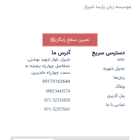
موسسه زبان پارسا شیراز
تعیین سطح رایگان
دسترسی سریع
آدرس ما
خانه
شیراز، بلوار شهید بهشتی،
حدفاصل چهارراه بنفشه به
جدول شهریه
سمت چهارراه خلدبرین.
زبان‌ها
09173162644
وبلاگ
09013443574
پنل کاربری
071-32331829
تماس با ما
071-32357641