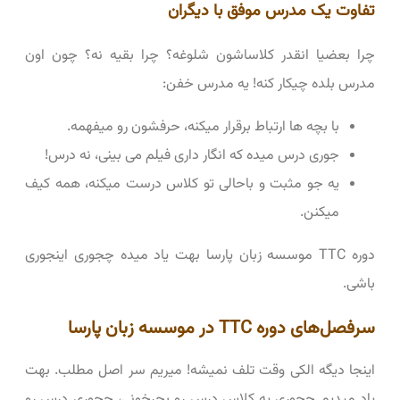
تفاوت یک مدرس موفق با دیگران
چرا بعضیا انقدر کلاساشون شلوغه؟ چرا بقیه نه؟ چون اون
مدرس بلده چیکار کنه! یه مدرس خفن:
با بچه ها ارتباط برقرار میکنه، حرفشون رو میفهمه.
جوری درس میده که انگار داری فیلم می بینی، نه درس!
یه جو مثبت و باحالی تو کلاس درست میکنه، همه کیف
میکنن.
دوره TTC موسسه زبان پارسا بهت یاد میده چجوری اینجوری
باشی.
سرفصل‌های دوره TTC در موسسه زبان پارسا
اینجا دیگه الکی وقت تلف نمیشه! میریم سر اصل مطلب. بهت
یاد میدیم چجوری یه کلاس درس رو بچرخونی، چجوری درس رو