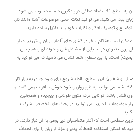
سطح B1 (کاربر مستقل – ورود به جامعه): رسیدن به سطح B1، نقطه عطفی در یادگیری شما محسوب می‌ شود.
ن پیدا می ‌کنید. می ‌توانید نکات اصلی موضوعات آشنا مانند کار،
توضیح و توصیف افکار و نظرات خود را با دلایل ساده دارید.
 ممکن است هنگام سفر در کشور های آلمانی ‌زبان پیش بیاید، از
د. کاربرد مهاجرتی: مدرک B1، شرط اصلی برای پذیرش در بسیاری از مشاغل فنی و حرفه ‌ای و همچنین
ابعیت) است. با این سطح، شما نشان می ‌دهید که می‌ توانید به
تحصیلی و شغلی): این سطح، نقطه شروع برای ورود جدی به بازار کار
تخصصی و محیط ‌های آکادمیک است. در سطح B2، شما می‌ توانید به طور روان و خود جوش با افراد بومی گفت و
بدون فشار باشد. توانایی درک متون طولانی و پیچیده و همچنین
 موضوعات را دارید. می ‌توانید در بحث‌ های تخصصی شرکت
کنید.
 بالاترین سطحی است که اکثر متقاضیان غیر بومی به آن نیاز دارند. در
یابید که امکان استفاده انعطاف ‌پذیر و مؤثر از زبان را برای اهداف