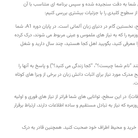
ی شما به دقت سنجیده شده و سپس برنامه ‌ای متناسب با آن
ز سطوح کلیدی را با جزئیات بیشتری بررسی کنیم:
سطح A1 (کاربر مبتدی – نقطه شروع): این سطح، نخستین گام در دنیای زبان آلمانی است. در پایان دوره A1، شما
زمره را که به نیاز های ملموس و عینی مربوط می‌ شوند، درک کرده
ان را معرفی کنید، بگویید اهل کجا هستید، چند سال دارید و شغل
د “نام شما چیست؟”، “کجا زندگی می ‌کنید؟”) و پاسخ به آنها را
مدرک سطح A1، پایین ‌ترین سطح مدرک مورد نیاز برای اثبات دانش زبان در برخی از ویزا های کوتاه
ت.
اطات): در این سطح، توانایی ‌های شما فراتر از نیاز های فوری و اولیه
زمره که نیاز به تبادل مستقیم و ساده اطلاعات دارند، ارتباط برقرار
‌ها، خرید و محیط اطراف خود صحبت کنید. همچنین قادر به درک