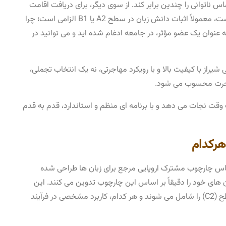
ساس ناتوانی را چندین برابر کند. از سوی دیگر، برای دریافت اقامت
دائم که پس از چند سال اقامت در آلمان امکان‌ پذیر است، معمولاً اثبات دانش زبان در سطح A2 یا B1 الزامی است؛ چرا
نوان یک عضو مؤثر، در جامعه ادغام شده ‌اید و می ‌توانید در
راز با کیفیت بالا و با رویکرد مهاجرتی، نه یک انتخاب تجملی،
جرت محسوب می ‌شود.
قت نجات می ‌دهد و با برنامه ‌ای منظم و استاندارد، قدم به ‌قدم
اس چارچوب مشترک اروپایی مرجع برای زبان‌ ها طراحی شده
‌ های خود را دقیقاً بر اساس این چارچوب تدوین می ‌کنند. این
سطوح، از مبتدی ‌ترین سطح (A1) تا پیشرفته ‌ترین سطح (C2) را شامل می‌ شوند و هر کدام، کاربرد مشخصی در فرآیند