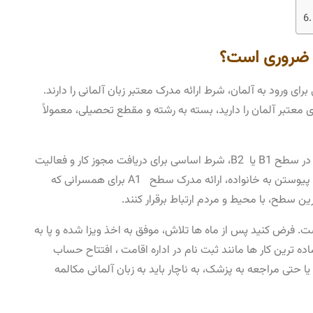
رت ضروری است؟
برای ورود به آلمان، شرط ارائه مدرک معتبر زبان آلمانی را دارند.
ی معتبر آلمان را دارید، بسته به رشته و مقطع تحصیلی، معمولاً
همچنین برای متقاضیان ویزای کاری، اثبات دانش زبانی در سطح B1 یا B2، شرط اساسی برای دریافت مجوز کار و فعالیت
حرفه ‌ای محسوب می ‌شود. حتی در مواردی مانند ویزای پیوستن به خانواده، ارائه مدرک سطح A1 برای همسرانی که
رین سطح، با محیط و مردم ارتباط برقرار کنند.
ست. فرض کنید پس از ماه‌ ها تلاش، موفق به اخذ ویزا شده و پا به
ده ‌ترین کار ها مانند ثبت نام در اداره اقامت ، افتتاح حساب
ا حتی مراجعه به پزشک، به ناچار باید به زبان آلمانی مکالمه