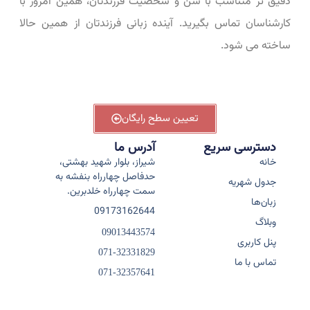
دقیق ‌تر متناسب با سن و شخصیت فرزندتان، همین امروز با
کارشناسان تماس بگیرید. آینده زبانی فرزندتان از همین حالا
ساخته می ‌شود.
تعیین سطح رایگان
دسترسی سریع
آدرس ما
خانه
شیراز، بلوار شهید بهشتی،
حدفاصل چهارراه بنفشه به
جدول شهریه
سمت چهارراه خلدبرین.
زبان‌ها
09173162644
وبلاگ
09013443574
پنل کاربری
071-32331829
تماس با ما
071-32357641