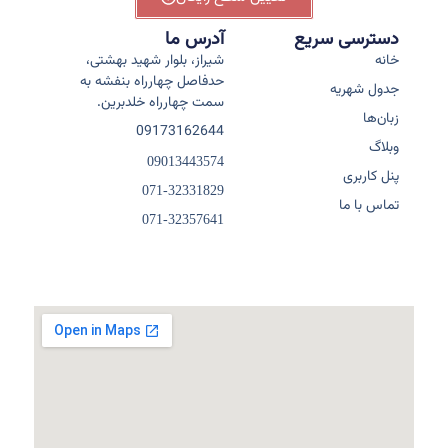
دسترسی سریع
آدرس ما
خانه
شیراز، بلوار شهید بهشتی،
حدفاصل چهارراه بنفشه به
جدول شهریه
سمت چهارراه خلدبرین.
زبان‌ها
09173162644
وبلاگ
09013443574
پنل کاربری
071-32331829
تماس با ما
071-32357641