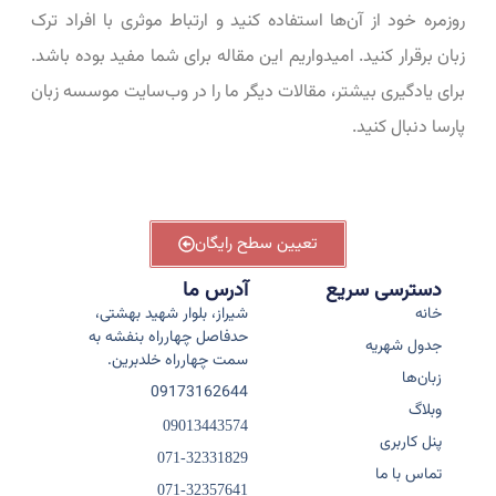
روزمره خود از آن‌ها استفاده کنید و ارتباط موثری با افراد ترک
زبان برقرار کنید. امیدواریم این مقاله برای شما مفید بوده باشد.
برای یادگیری بیشتر، مقالات دیگر ما را در وب‌سایت موسسه زبان
پارسا دنبال کنید.
تعیین سطح رایگان
دسترسی سریع
آدرس ما
خانه
شیراز، بلوار شهید بهشتی،
حدفاصل چهارراه بنفشه به
جدول شهریه
سمت چهارراه خلدبرین.
زبان‌ها
09173162644
وبلاگ
09013443574
پنل کاربری
071-32331829
تماس با ما
071-32357641