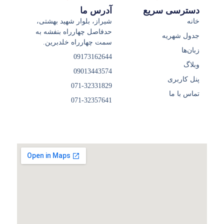
دسترسی سریع
آدرس ما
خانه
شیراز، بلوار شهید بهشتی،
حدفاصل چهارراه بنفشه به
جدول شهریه
سمت چهارراه خلدبرین.
زبان‌ها
09173162644
وبلاگ
09013443574
پنل کاربری
071-32331829
تماس با ما
071-32357641