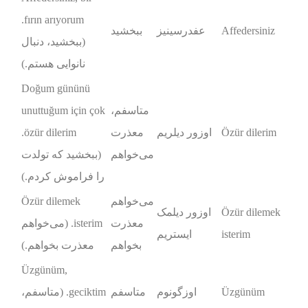
fırın arıyorum.
Affedersiniz
عفدرسینیز
ببخشید
(ببخشید، دنبال
نانوایی هستم.)
Doğum gününü
متاسفم،
unuttuğum için çok
Özür dilerim
اوزور دیلریم
معذرت
özür dilerim.
می‌خواهم
(ببخشید که تولدت
را فراموش کردم.)
می‌خواهم
Özür dilemek
Özür dilemek
اوزور دیلمک
معذرت
isterim. (می‌خواهم
isterim
ایستریم
بخواهم
معذرت بخواهم.)
Üzgünüm,
Üzgünüm
اوزگونوم
متاسفم
geciktim. (متاسفم،