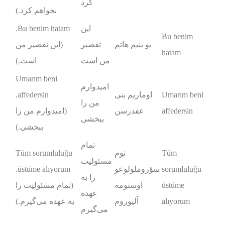
کرد
نخواهم کرد.)
این
Bu benim hatam.
Bu benim
بو بنیم هاتم
تقصیر
(این تقصیر من
hatam
من است
است.)
Umarım beni
امیدوارم
Umarım beni
اوماریم بنی
affedersin.
من را
affedersin
عفدرسن
(امیدوارم من را
ببخشی
ببخشی.)
تمام
Tüm
توم
Tüm sorumluluğu
مسئولیت
sorumluluğu
سؤروملولوعو
üstüme alıyorum.
را به
üstüme
اوستومه
(تمام مسئولیت را
عهده
alıyorum
آلیوروم
به عهده می‌گیرم.)
می‌گیرم