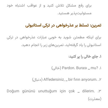
برای رفع مشکل تلاش کنید و از عواقب اشتباه خود
مسئولیت‌پذیر هستید.
تمرین: تسلط بر عذرخواهی در ترکی استانبولی
برای اینکه مطمئن شوید به خوبی عبارات عذرخواهی در ترکی
استانبولی را یاد گرفته‌اید، تمرین‌های زیر را انجام دهید.
۱. جای خالی را پر کنید:
۱. ?Pardon. Burası
mu (خالی)
_
۲. .Affedersiniz,
bir fırın arıyorum (دنبال)
_
_
dilerim
۳. .Doğum gününü unuttuğum için çok
(معذرت)