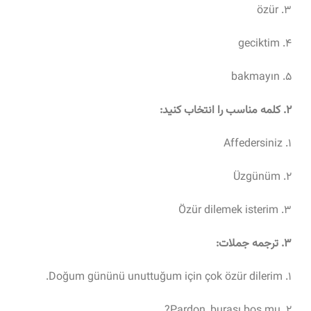
۳. özür
۴. geciktim
۵. bakmayın
۲. کلمه مناسب را انتخاب کنید:
۱. Affedersiniz
۲. Üzgünüm
۳. Özür dilemek isterim
۳. ترجمه جملات:
۱. Doğum gününü unuttuğum için çok özür dilerim.
۲. Pardon, burası boş mu?