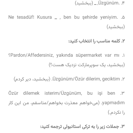
۴. .Üzgünüm,
_
(ببخشید)
_
, ben bu şehirde yeniyim
۵. .Ne tesadüf! Kusura
(ببخشید)
۲. کلمه مناسب را انتخاب کنید:
۱. Pardon/Affedersiniz, yakında süpermarket var mı؟
(ببخشید، یک سوپرمارکت نزدیک هست؟)
۲. Üzgünüm/Özür dilerim, geciktim. (ببخشید، دیر کردم)
۳. Özür dilemek isterim/Üzgünüm, bu işi ben
yapmadım. (می‌خواهم معذرت بخواهم/متاسفم، من این کار
را نکردم.)
۳. جملات زیر را به ترکی استانبولی ترجمه کنید: