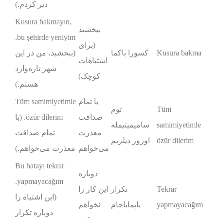
دیر کردم.)
Kusura bakmayın,
ببخشید
bu şehirde yeniyim.
(برای
Kusura bakma
کسورا باکما
(ببخشید، من در این
اشتباهات
شهر تازه‌وارد
کوچک)
هستم.)
با تمام
Tüm samimiyetimle
Tüm
توم
صداقت
özür dilerim. (با
samimiyetimle
سامیمیتیمله
معذرت
تمام صداقت
özür dilerim
اوزور دیلریم
می‌خواهم
معذرت می‌خواهم.)
Bu hatayı tekrar
دوباره
yapmayacağım.
Tekrar
تکرار
این کار را
(این اشتباه را
yapmayacağım
یاپمایاجام
نخواهم
دوباره تکرار