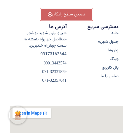
تعیین سطح رایگان
دسترسی سریع
آدرس ما
خانه
شیراز، بلوار شهید بهشتی،
حدفاصل چهارراه بنفشه به
جدول شهریه
سمت چهارراه خلدبرین.
زبان‌ها
09173162644
وبلاگ
09013443574
پنل کاربری
071-32331829
تماس با ما
071-32357641