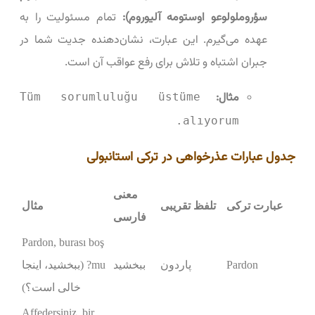
سؤروملولوعو اوستومه آلیوروم):
تمام مسئولیت را به
عهده می‌گیرم. این عبارت، نشان‌دهنده جدیت شما در
جبران اشتباه و تلاش برای رفع عواقب آن است.
مثال:
Tüm sorumluluğu üstüme
alıyorum.
جدول عبارات عذرخواهی در ترکی استانبولی
معنی
عبارت ترکی
تلفظ تقریبی
مثال
فارسی
Pardon, burası boş
Pardon
پاردون
ببخشید
mu? (ببخشید، اینجا
خالی است؟)
Affedersiniz, bir