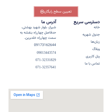
تعیین سطح رایگان
دسترسی سریع
آدرس ما
خانه
شیراز، بلوار شهید بهشتی،
حدفاصل چهارراه بنفشه به
جدول شهریه
سمت چهارراه خلدبرین.
زبان‌ها
09173162644
وبلاگ
09013443574
پنل کاربری
071-32331829
تماس با ما
071-32357641