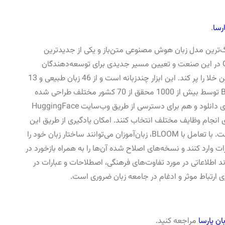
رسا
.
) بزرگ‌ترین مدل زبان هوش مصنوعی متن‌باز و یکی از جدیدترین
مدل‌ها در لیست ما است. با پیشرو بودن GPT-3 در این صنعت و تعیین مسیر جدیدی برای توسعه‌دهندگان
هوش مصنوعی، BLOOM طراحی شده است تا این خلا را پر کند. این ابزار چندزبانه است و از 46 زبان طبیعی و 13
زبان برنامه‌نویسی پشتیبانی می‌کند. مدل BLOOM توسط بیش از 1000 محقق از 70 کشور مختلف طراحی شده
است. این مدل 176 میلیارد پارامتر دارد و هم برای دانلود و هم برای دسترسی از طریق وب‌سایت HuggingFace
رای انجام وظایف مختلف انتخاب کنند. امکان یادگیری از طریق این
مدل مشابه امکانات ارائه شده توسط GPT-3 است. با تعامل با BLOOM، زبان‌آموزان می‌توانند ساختار زبان خود را
رات وارد کنند و نسخه‌های اصلاح شده آن‌ها را به همراه بازخورد در
واند اطلاعاتی در مورد تفاوت‌های فرهنگی، اصطلاحات و عبارات در
ری ارتباط موثر و ادغام در جامعه زبان ضروری است.
ن پارسا
مراجعه کنید.