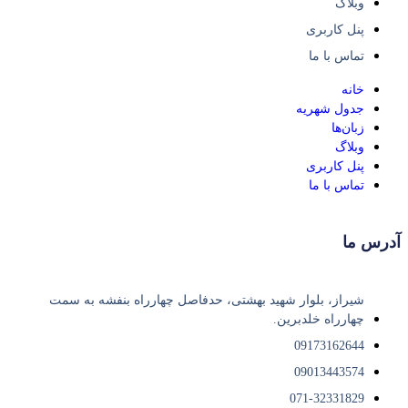
وبلاگ
پنل کاربری
تماس با ما
خانه
جدول شهریه
زبان‌ها
وبلاگ
پنل کاربری
تماس با ما
آدرس ما
شیراز، بلوار شهید بهشتی، حدفاصل چهارراه بنفشه به سمت
چهارراه خلدبرین.
09173162644
09013443574
071-32331829