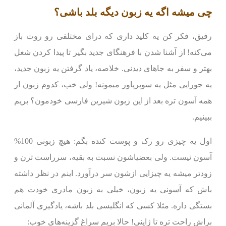
چی میشه اگه یه زبون دیگه بلد باشی؟
رفیق، فکر کن یه کلید داری که درای مختلفی رو روت باز
می‌کنه! از آشنا شدن با فرهنگای جدید بگیر تا پیدا کردن شغل
بهتر و سفر به جاهای دیدنی. خلاصه، یاد گرفتن یه زبون جدید،
یه جورایی مثل یه سوپرپاور میمونه! ولی خب، کدوم زبون از
همه آسون تره بعد از این زبون شیرین فارسی خودمون؟ بریم
ببینیم.
اول یه چیزی رو رک و پوست کنده بگم: هیچ زبونی 100%
آسون نیست. ولی بعضیاشون نسبت به بقیه، سرراست ترن و
زودتر میشه یه چیزایی ازشون سر درآورد. اینم در نظر داشته
باش که آسونی یه زبون، خیلی به زبون مادری خودت هم
بستگی داره. مثلا کسی که انگلیسی بلد باشه، یادگیری آلمانی
براش راحت تره تا ژاپنی! حالا بریم سراغ گزینه‌های خوب: