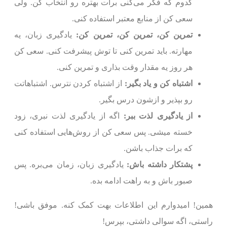
کدوم که فکر می‌کنی برات بهتره رو انتخاب کن. ولی
سعی کن از منابع معتبر استفاده کنی.
تمرین کن، تمرین کن، تمرین کن:
یادگیری زبان، یه
مهارته. باید تمرین کنی تا توش پیشرفت کنی. سعی کن
هر روز یه مقدار وقت بذاری و تمرین کنی.
اشتباه کن و یاد بگیر:
از اشتباه کردن نترس. اشتباهاتت
رو بپذیر و ازشون درس بگیر.
از یادگیری لذت ببر:
اگه از یادگیری لذت نبری، زود
خسته میشی. پس سعی کن از روش‌هایی استفاده کنی
که برات جذاب باشن.
پشتکار داشته باش:
یادگیری زبان، زمان می‌بره. پس
صبور باش و به راهت ادامه بده.
همین! امیدوارم این اطلاعات بهت کمک کنه. موفق باشی!
راستی، اگه سوالی داشتی، بپرس!