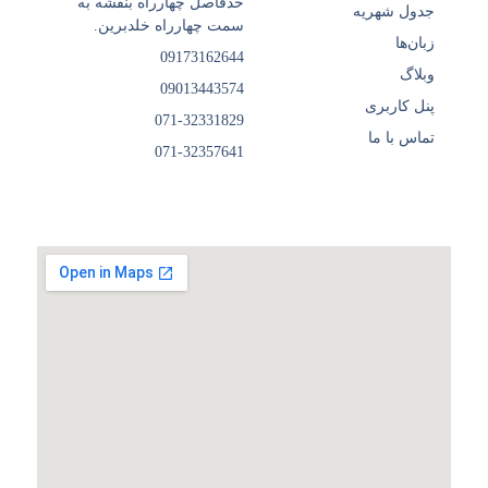
حدفاصل چهارراه بنفشه به
جدول شهریه
سمت چهارراه خلدبرین.
زبان‌ها
09173162644
وبلاگ
09013443574
پنل کاربری
071-32331829
تماس با ما
071-32357641