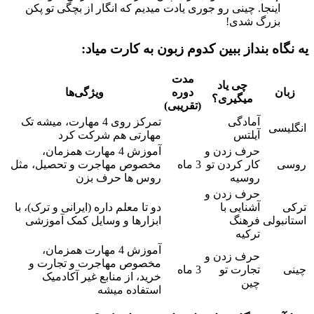
اینجا. چینی رو جوری یادت میدیم که انگار از بچگی تو پکن
بزرگ شدی!
یه نگاه بنداز ببین کدوم زبون به کارت میاد:
مدت
چی یاد
زبان
دوره
ویژگی‌ها
میگیری؟
(تقریبی)
آمادگی
تمرکز روی 4 مهارت، میشه تک
انگلیسی
آیلتس
مهارتی هم شرکت کرد
حرف زدن و
آموزش 4 مهارت همزمان،
روسی
کار کردن تو
3 ماه
مخصوص مهاجرت و تحصیل، مثل
روسیه
روس ها حرف بزن
حرف زدن و
ترکی
آشنایی با
دو تا معلم داره (ایرانی و ترک)، با
استانبولی
فرهنگ
ابزارها و وسایل کمک آموزشی
ترکیه
آموزش 4 مهارت همزمان،
حرف زدن و
مخصوص مهاجرت و تجارت و
چینی
تجارت تو
3 ماه
خرید، از منابع غیر آکادمیک
چین
استفاده میشه