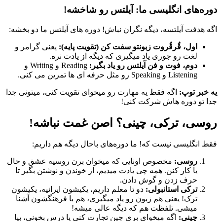
دوره‌های انگلیسی ما: آیلتس رو شاخشه!
اگه هدفت آیلتسه، دیگه نگران نباش! دوره های آیلتس ما دو بخشه:
اول، قُرقُروت زبونتو سفت کن (تقویت پایه):
یعنی گرامر و
لغت رو جوری یاد میگیری که دیگه از یادت نره.
دوم، فوت و فن آیلتس رو یاد بگیر:
Reading و Writing و
Listening و Speaking رو مثل حرفه ای ها تمرین می کنی.
یه خبر توپ:
اگه فقط یه مهارت رو میخوای تقویت کنی، میتونی جدا
جدا تو دوره هاش شرکت کنی!
روسی، ترکی، چینی؟ اصن غمت نباشه!
فقط انگلیسی نیست که! ما دوره‌های باحال دیگه هم داریم:
روسی:
مخصوص اونایی که میخوان برن روسیه عشق و حال
یا کار کنن. همه چی یادت میدیم، از خوندن و نوشتن بگیر تا
حرف زدن و گوش دادن.
ترکی استانبولی:
دو تا معلم داریم، یکیشون ایرانیه، یکیشون
ترک! یعنی هم زبون رو یاد میگیری، هم با فرهنگشون آشنا
میشی. تلفظت هم که دیگه عالی میشه!
چینی:
اگه میخوای بری چین تجارت کنی یا درس بخونی، بیا