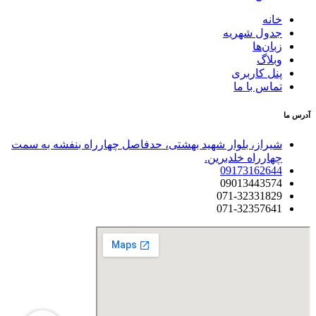
خانه
جدول شهریه
زبان‌ها
وبلاگ
پنل کاربری
تماس با ما
آدرس ما
شیراز، بلوار شهید بهشتی، حدفاصل چهارراه بنفشه به سمت
چهارراه خلدبرین.
09173162644
09013443574
071-32331829
071-32357641