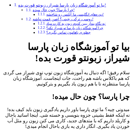
بیا تو آموزشگاه زبان پارسا شیراز، زبونتو قورت بده!
چرا پارسا؟ چون حال میده!
دوره‌های انگلیسی ما: آیلتس رو شاخشه!
روسی، ترکی، چینی؟ اصن غمت نباشه!
یه نگاه بنداز ببین کدوم زبون به کارت میاد:
چرا آموزشگاه زبان پارسا تو شیراز تکه؟
چطوری باهامون تماس بگیری؟
بیا تو آموزشگاه زبان پارسا
شیراز، زبونتو قورت بده!
سلام رفیق! اگه دنبال یه آموزشگاه زبون توپ توی شیراز می گردی
که هم باکلاس باشه هم راحت، جات اینجاست. آموزشگاه زبان
پارسا منتظرته تا با هم زبون یاد بگیریم و بترکونیم.
چرا پارسا؟ چون حال میده!
میدونی چیه؟ ما توی پارسا باور داریم یادگیری زبون باید کیف بده!
نه اینکه فقط بشینی جزوه بنویسی و خسته شی. اینجا اساتید باحال
و کاربلد داریم که با متدهای جدید، کاری می کنن زبون رو مثل آب
خوردن یاد بگیری. انگار داری یه بازی باحال انجام میدی!