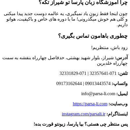
چرا آموزشگاه زبان پارسا تو شیراز تکه؟
چون اینجا فقط زبون یاد نمیگیری، یه عالمه دوست جدید پیدا میکنی
و کلی هم خوش میگذرونی! ما با دوره های خاص و باکیفیت، هواتو
داریم.
چطوری باهامون تماس بگیری؟
زود باش، منتظریم!
آدرس:
شیراز، بلوار شهید بهشتی، حدفاصل چهارراه بنفشه به سمت
چهارراه خلدبرین
تلفن:
071-32357641 | 071-32331829
واتساپ:
09013443574 | 09173162644
ایمیل:
info@parsa-li.com
وب‌سایت:
https://parsa-li.com
اینستاگرام:
instagram.com/parsali.ir
پس منتظر چی هستی؟ بیا پارسا، زبونتو قورت بده!