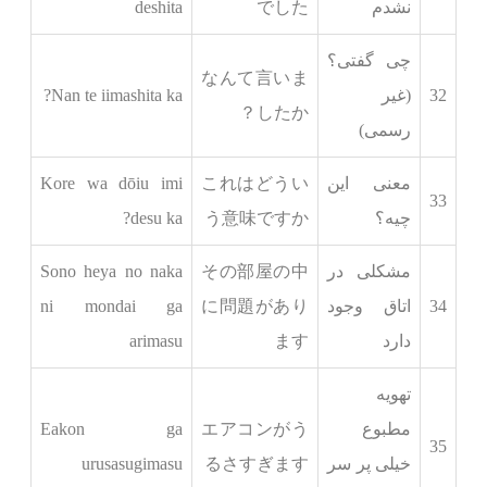
نشدم
でした
deshita
چی گفتی؟
なんて言いま
32
(غیر
Nan te iimashita ka?
したか？
رسمی)
معنی این
これはどうい
Kore wa dōiu imi
33
چیه؟
う意味ですか
desu ka?
مشکلی در
その部屋の中
Sono heya no naka
34
اتاق وجود
に問題があり
ni mondai ga
دارد
ます
arimasu
تهویه
مطبوع
エアコンがう
Eakon ga
35
خیلی پر سر
るさすぎます
urusasugimasu