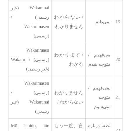
Wakaranai (غیر
わからない /
رسمی) /
19
نمی‌دانم
Wakarimasen
わかりません
(رسمی)
Wakarimasu
می‌فهمم /
わかります /
20
(رسمی) / Wakaru
متوجه شدم
わかる
(غیر رسمی)
Wakarimasen
نمی‌فهمم /
わかりません
(رسمی) /
21
متوجه
/ わからない
Wakaranai (غیر
نمی‌شوم
رسمی)
لطفا دوباره
もう一度、言
Mō ichido, itte
22