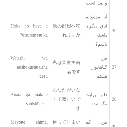
و صدا است
آیا می‌توانم
اتاق دیگری
他の部屋へ移
Hoka no heya e
36
داشته
れますか
utsuremasu ka?
باشم؟
من
Watashi wa
私は菜食主義
37
گیاهخوار
saishokushugisha
者です
هستم
desu
あなたがいな
دلم برایت
Anata ga inakute
くて寂しいで
38
تنگ شده
sabishī desu
す
من گم
迷ってしまい
Mayotte shimai
39