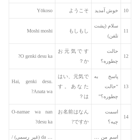
10
خوش آمدید
ようこそ
Yōkoso
سلام (پشت
Moshi moshi
もしもし
11
تلفن)
حالت
お元気です
O genki desu ka?
12
چطوره؟
か？
پاسخ به
はい、元気で
Hai, genki desu.
13
“حالت
す。あなた
Anata wa?
چطوره؟”
は？
اسمت
お名前はなん
O-namae wa nan
14
چیه؟
ですか?
desu ka?
اسم من …
… da (غیر رسمی) /