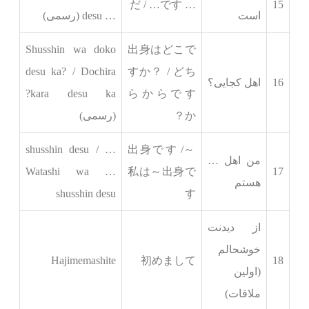
… だ / …です
15
است
… desu (رسمی)
Shusshin wa doko
出身はどこで
desu ka? / Dochira
すか？ / どち
16
اهل کجایی؟
kara desu ka?
らからです
か？
(رسمی)
… shusshin desu /
～出身です /
من اهل …
Watashi wa …
私は～出身で
17
هستم
shusshin desu
す
از دیدنت
خوشحالم
Hajimemashite
初めまして
18
(اولین
ملاقات)