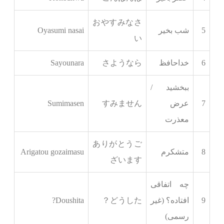
おやすみなさ
5
شب بخیر
Oyasumi nasai
い
6
خداحافظ
さようなら
Sayounara
ببخشید /
7
عرض
すみません
Sumimasen
معذرت
ありがとうご
8
متشکرم
Arigatou gozaimasu
ざいます
چه اتفاقی
9
افتاده؟ (غیر
どうした？
Doushita?
رسمی)