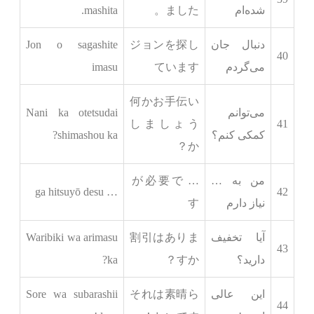
شده‌ام
ました。
mashita.
دنبال جان
ジョンを探し
Jon o sagashite
40
می‌گردم
ています
imasu
何かお手伝い
می‌توانم
Nani ka otetsudai
しましょう
41
کمکی کنم؟
shimashou ka?
か？
من به …
… が必要で
… ga hitsuyō desu
42
نیاز دارم
す
آیا تخفیف
割引はありま
Waribiki wa arimasu
43
دارید؟
すか？
ka?
این عالی
それは素晴ら
Sore wa subarashii
44