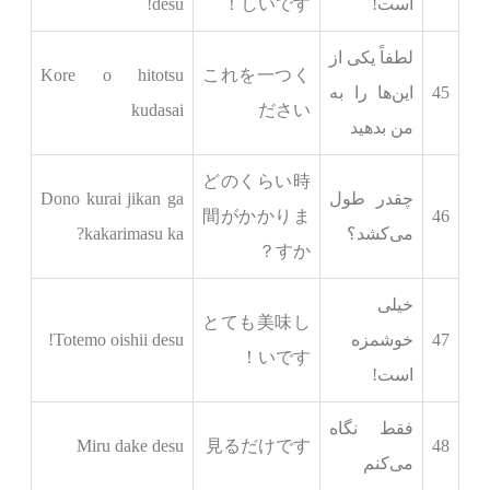
است!
しいです！
desu!
لطفاً یکی از
Kore o hitotsu
これを一つく
45
این‌ها را به
kudasai
ださい
من بدهید
どのくらい時
چقدر طول
Dono kurai jikan ga
間がかかりま
46
می‌کشد؟
kakarimasu ka?
すか？
خیلی
とても美味し
47
خوشمزه
Totemo oishii desu!
いです！
است!
فقط نگاه
Miru dake desu
見るだけです
48
می‌کنم