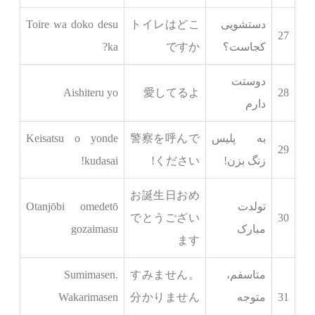
دستشویی
トイレはどこ
Toire wa doko desu
27
کجاست؟
ですか
ka?
دوستت
Aishiteru yo
愛してるよ
28
دارم
به پلیس
警察を呼んで
Keisatsu o yonde
29
زنگ بزن!
ください!
kudasai!
お誕生日おめ
تولدت
Otanjōbi omedetō
でとうござい
30
مبارک
gozaimasu
ます
متاسفم،
すみません。
Sumimasen.
31
متوجه
分かりません
Wakarimasen