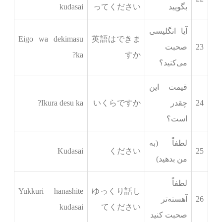
بگویید
ってください
kudasai
آیا انگلیسی
Eigo wa dekimasu
英語はできま
23
صحبت
ka?
すか
می‌کنید؟
قیمت این
24
چقدر
いくらですか
Ikura desu ka?
است؟
لطفاً (به
Kudasai
ください
25
من بدهید)
لطفاً
Yukkuri hanashite
ゆっくり話し
26
آهسته‌تر
kudasai
てください
صحبت کنید