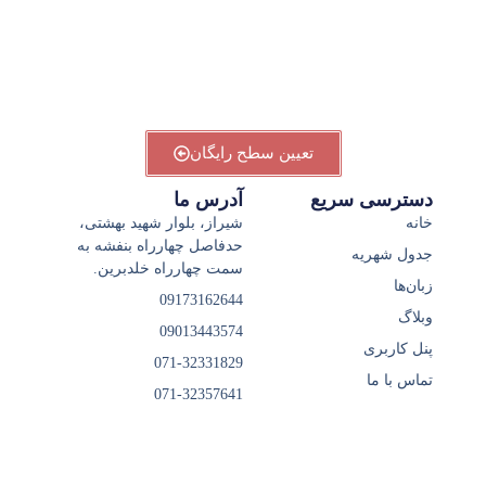
ز
پا
25
تعیین سطح رایگان
دسترسی سریع
آدرس ما
خانه
شیراز، بلوار شهید بهشتی،
حدفاصل چهارراه بنفشه به
جدول شهریه
سمت چهارراه خلدبرین.
زبان‌ها
09173162644
وبلاگ
09013443574
پنل کاربری
071-32331829
تماس با ما
071-32357641