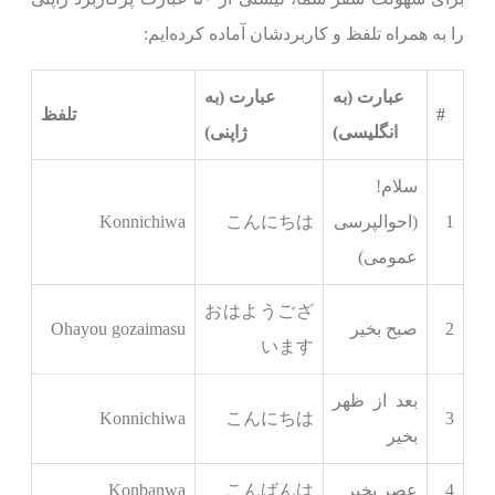
را به همراه تلفظ و کاربردشان آماده کرده‌ایم:
عبارت (به
عبارت (به
#
تلفظ
انگلیسی)
ژاپنی)
سلام!
1
(احوالپرسی
こんにちは
Konnichiwa
عمومی)
おはようござ
2
صبح بخیر
Ohayou gozaimasu
います
بعد از ظهر
Konnichiwa
こんにちは
3
بخیر
4
عصر بخیر
こんばんは
Konbanwa