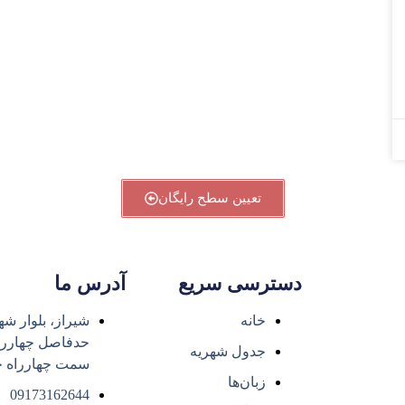
تعیین سطح رایگان
دسترسی سریع
آدرس ما
خانه
شیراز، بلوار شه
حدفاصل چهارراه
جدول شهریه
سمت چهارراه خ
زبان‌ها
09173162644