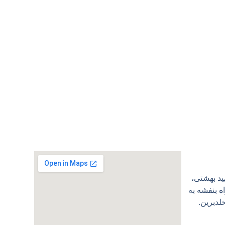
ید بهشتی،
 بنفشه به
لدبرین.