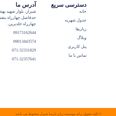
دسترسی سریع
آدرس ما
خانه
شیراز، بلوار شهید بهش
حدفاصل چهارراه بنف
جدول شهریه
چهارراه خلدبرین.
زبان‌ها
09173162644
وبلاگ
09013443574
پنل کاربری
071-32331829
تماس با ما
071-32357641
© کلیه حقوق برای موسسه زبان پارسا شیراز محفوظ می باشد.