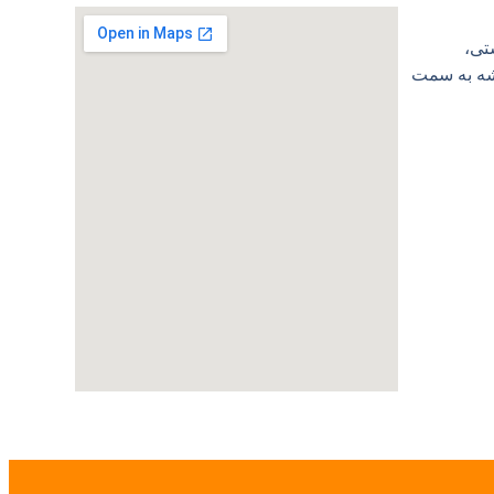
تی،
شه به سمت