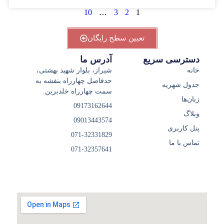
10
…
3
2
1
تعیین سطح رایگان
دسترسی سریع
آدرس ما
خانه
شیراز، بلوار شهید بهشتی،
حدفاصل چهارراه بنفشه به
جدول شهریه
سمت چهارراه خلدبرین.
زبان‌ها
09173162644
وبلاگ
09013443574
پنل کاربری
071-32331829
تماس با ما
071-32357641