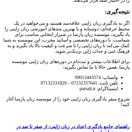
را در اختیار شما قرار می‌دهند.
نتیجه‌گیری:
اگر به یادگیری زبان ژاپنی علاقه‌مند هستید و می‌خواهید در یک
محیط حرفه‌ای، دوستانه و با بهترین متدهای آموزشی زبان ژاپنی را
یاد بگیرید، موسسه زبان پارسا در شیراز انتخابی مناسب برای
شماست. با دوره‌های تخصصی و اساتید مجرب، این موسسه به شما
کمک می‌کند تا زبان ژاپنی را با سرعت و کیفیت بالا یاد بگیرید و به
فرهنگ غنی و جذاب ژاپن نزدیک‌تر شوید.
برای اطلاعات بیشتر و ثبت‌نام در دوره‌های زبان ژاپنی موسسه
پارسا، همین حالا با ما تماس بگیرید:
واتساپ: 09013443574
تلفن ثابت: 07132357641 – 07132331829
اینستاگرام: parsali.ir
شروع سفر یادگیری زبان ژاپنی خود را از موسسه زبان پارسا آغاز
کنید!
راهنمای جامع یادگیری اعداد در زبان ژاپنی: از صفر تا صد در