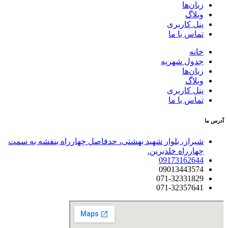
زبان‌ها
وبلاگ
پنل کاربری
تماس با ما
خانه
جدول شهریه
زبان‌ها
وبلاگ
پنل کاربری
تماس با ما
آدرس ما
شیراز، بلوار شهید بهشتی، حدفاصل چهارراه بنفشه به سمت
چهارراه خلدبرین.
09173162644
09013443574
071-32331829
071-32357641