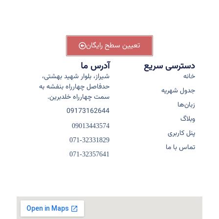
25
تعیین سطح رایگان
دسترسی سریع
آدرس ما
خانه
شیراز، بلوار شهید بهشتی،
حدفاصل چهارراه بنفشه به
جدول شهریه
سمت چهارراه خلدبرین.
زبان‌ها
09173162644
وبلاگ
09013443574
پنل کاربری
071-32331829
تماس با ما
071-32357641